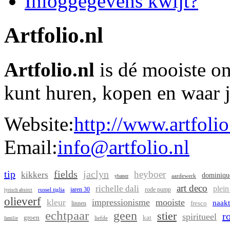
Inloggegevens kwijt?
Artfolio.nl
Artfolio.nl
is dé mooiste on
kunt huren, kopen en waar j
Website:
http://www.artfolio
Email:
info@artfolio.nl
tip
fields
jaclyn
heyboer
kikkers
dominiqu
aardewerk
ybanez
art deco
richelle dali
plein
jaren 30
rode pump
russel tiglia
lyrisch abstrct
olieverf
kleur
impressionisme
mooiste
naakt
fresco
linnen
echtpaar
geen
stier
r
spiritueel
groen
kat
liefde
familie