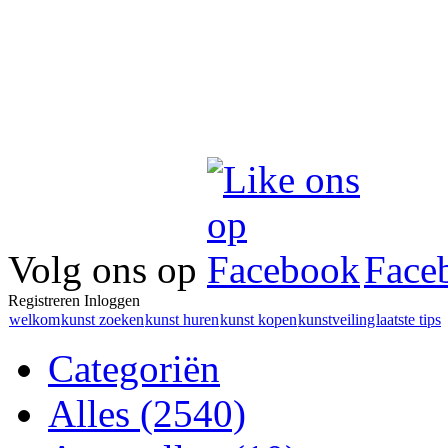
Volg ons op
Face
Registreren
Inloggen
welkom
kunst zoeken
kunst huren
kunst kopen
kunstveiling
laatste tips
Categoriën
Alles
(2540)